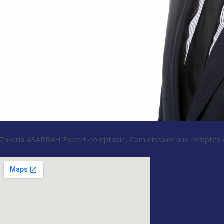
Zakaria ABARRAH Expert-comptable, Commissaire aux comptes e