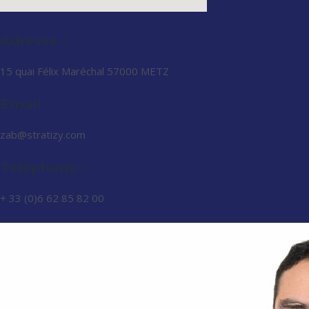
Adresse :
15 quai Félix Maréchal 57000 METZ​
Email :
zab@stratizy.com
Téléphone :
+ 33 (0)6 62 85 82 00