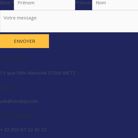
Nom *
Prénom
ENVOYER
Adresse :
15 quai Félix Maréchal 57000 METZ
Email :
zab@stratizy.com
Téléphone :
+ 33 (0)3 87 22 43 32