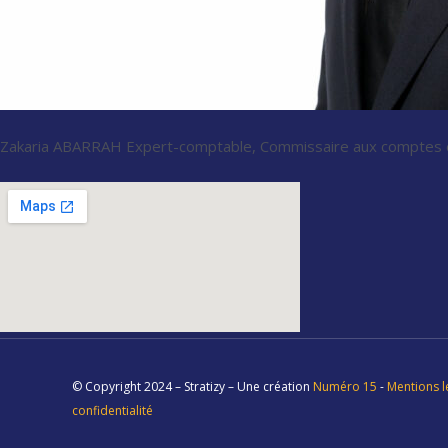
Zakaria ABARRAH Expert-comptable, Commissaire aux comptes e
© Copyright 2024 – Stratizy – Une création
Numéro 15
-
Mentions l
confidentialité