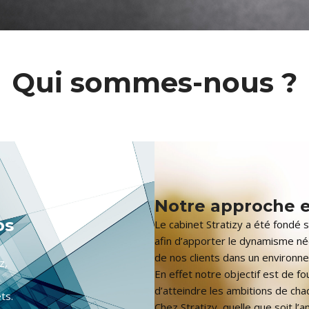
Qui sommes-nous ?
Notre approche e
os
Le cabinet Stratizy a été fondé s
afin d’apporter le dynamisme n
de nos clients dans un environnem
z,
En effet notre objectif est de fo
d’atteindre les ambitions de ch
ts.
Chez Stratizy, quelle que soit l’