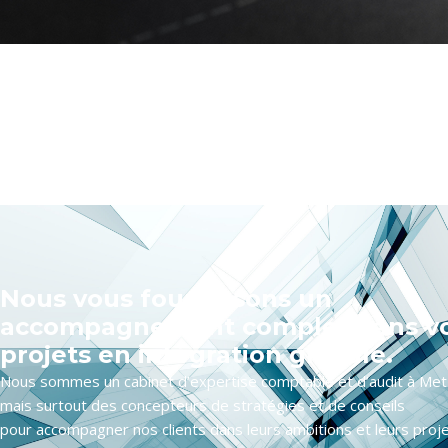
Nous vous fournissons un
accompagnement complet dans v
projets en intégration globale.
Nous sommes un cabinet d’expertise comptable et d’audit à Met
mais surtout des concepteurs de stratégies et de conseils
pour accompagner nos clients dans leurs ambitions et leurs proje