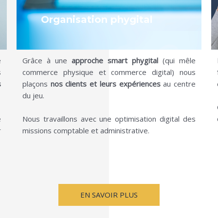
Organisation phygital
e
Grâce à une
approche smart phygital
(qui mêle
s
commerce physique et commerce digital) nous
s
plaçons
nos clients et leurs expériences
au centre
du jeu.
e
Nous travaillons avec une optimisation digital des
r
missions comptable et administrative.
EN SAVOIR PLUS