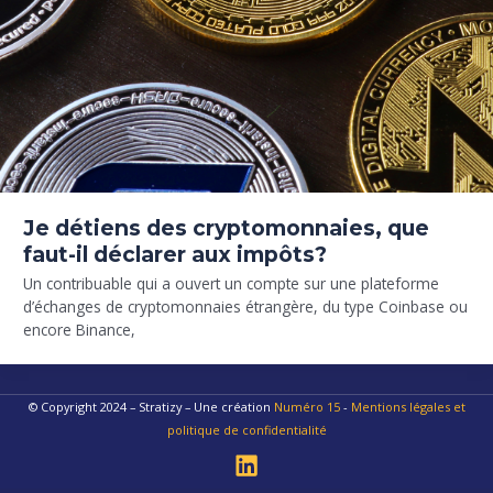
Je détiens des cryptomonnaies, que
faut-il déclarer aux impôts?
Un contribuable qui a ouvert un compte sur une plateforme
d’échanges de cryptomonnaies étrangère, du type Coinbase ou
encore Binance,
© Copyright 2024 – Stratizy – Une création
Numéro 15
-
Mentions légales et
politique de confidentialité