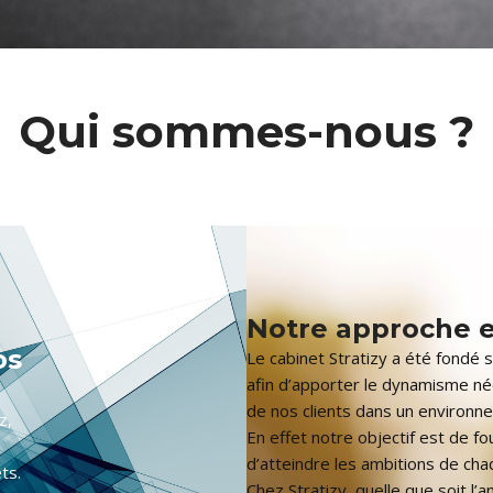
Qui sommes-nous ?
Notre approche e
os
Le cabinet Stratizy a été fondé s
afin d’apporter le dynamisme n
de nos clients dans un environnem
z,
En effet notre objectif est de fo
d’atteindre les ambitions de ch
ts.
Chez Stratizy, quelle que soit l’