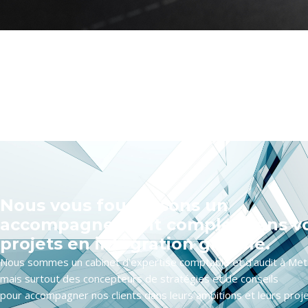
Nous vous fournissons un
accompagnement complet dans v
projets en intégration globale.
Nous sommes un cabinet d’expertise comptable et d’audit à Met
mais surtout des concepteurs de stratégies et de conseils
pour accompagner nos clients dans leurs ambitions et leurs proje