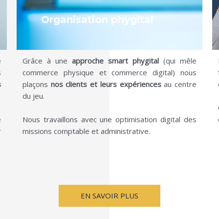
Organisation phygital
e
Grâce à une
approche smart phygital
(qui mêle
s
commerce physique et commerce digital) nous
s
plaçons
nos clients et leurs expériences
au centre
du jeu.
e
Nous travaillons avec une optimisation digital des
r
missions comptable et administrative.
EN SAVOIR PLUS